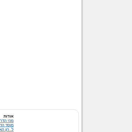
אודות
מהי הדרך
מוסד הד
ל. רון ה