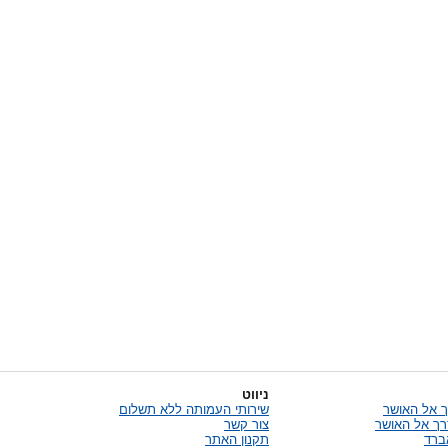
ניווט
 אל האושר
שירותי העמותה ללא תשלום
רך אל האושר
צור קשר
אברד
תקנון האתר