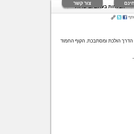
ינם
צור קשר
הצלחות בעולם ובישראל
תף
ה6 למשחק המפורסם - הדרך אל האושר (Monkey Go Happy 6) - הדרך הולכת ומסתבכת. הקוף החמוד