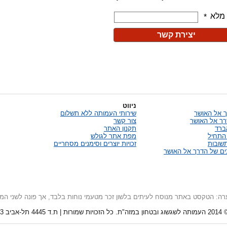
ניווט
 אל האושר
שירותי העמותה ללא תשלום
רך אל האושר
צור קשר
אברד
תקנון האתר
התחיל
מפת אתר לגולש
שובות
זכויות יוצרים וסימנים מסחריים
ח לעיתים בלשון זכר מטעמי נוחות בלבד, אך פונה לשני המינים (נק
03-516