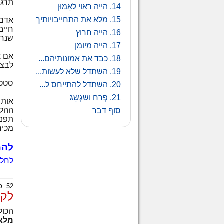
תרגו
14. הייה ראוי לאֵמוּן
15. מלא את התחייבויותיך
אדם 
חייב
16. הייה חרוץ
שנחש
17. הייה מיומן
אם א
18. כבד את אמונותיהם...
לבצע
19. השתדל שלא לעשות...
סטטי
20. השתדל להתייחס ל...
21. פְּרַח ושַגְשֵג
אותו
ההלי
סוף דבר
תפני
מכיר
להמ
לחלק
52. פעלולנים: אנשים העוסקים בביצוע פעלולים מסוכנים במהלך הצילומים של סרטי קולנוע.
לקב
הכול
מלא 