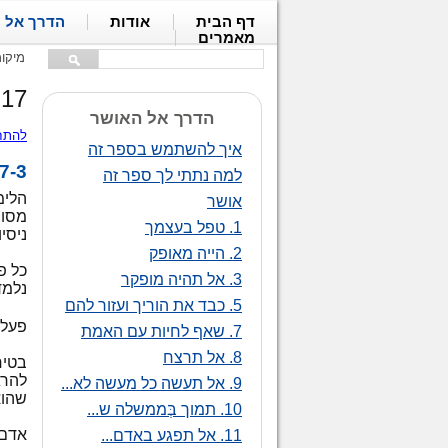
דף הבית
אודות
הדרך אל 
מאמרים
מיקו
17. הייה מיומן - המשך, חלק 4
הדרך אל האושר
להתח
איך להשתמש בספר זה
17-3. תַר
למה נתתי לך ספר זה
הלימ
אושר
מסוי
1. טפל בעצמך
ניסיו
2. הייה מאופק
כל פ
3. אל תהיה מופקר
נלמד
5. כבד את הוריך ועזור להם
פעלו
7. שאף לחיות עם האמת
8. אל תרצח
בטיח
להרג
9. אל תעשה כל מעשה לא...
שהוא
10. תמוך בְּממשלה ש...
אדם 
11. אל תפגע באדם...