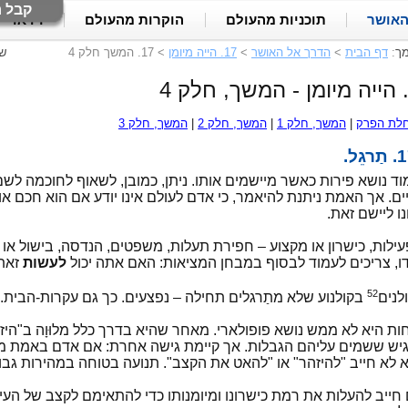
קבל ח
האושר
תוכניות מהעולם
הוקרות מהעולם
וידאו
מך
:
דף הבית
>
הדרך אל האושר
>
17. הייה מיומן
>
17. המשך חלק 4
ש
לת הפרק
|
המשך, חלק 1
|
המשך, חלק 2
|
המשך, חלק 3
גֵל.
וד נושא פירות כאשר מיישמים אותו. ניתן, כמובן, לשאוף לחוכמה לשם
ים. אך האמת ניתנת להיאמר, כי אדם לעולם אינו יודע אם הוא חכם א
נו ליישם זאת.
עילות, כישרון או מקצוע – חפירת תעלות, משפטים, הנדסה, בישול או
ו, צריכים לעמוד לבסוף במבחן המציאות: האם אתה יכול
לעשות
זאת?
52
לנים
בקולנוע שלא מתַרגלים תחילה – נפצעים. כך גם עקרות-הבית.
ות היא לא ממש נושא פופולארי. מאחר שהיא בדרך כלל מלוּוָה ב"היזה
יש ששמים עליהם הגבלות. אך קיימת גישה אחרת: אם אדם באמת מתור
 לא חייב "להיזהר" או "להאט את הקצב". תנועה בטוחה במהירות ג
חייב להעלות את רמת כישרונו ומיומנותו כדי להתאימם לקצב של העיד