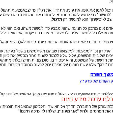
ל.
יכול לאמן את גופו, את עיניו, את ידיו ואת רגליו עד שבאמצעות תרגול
 "לחשוב" כדי להפעיל את התנור או להחנות את המכונית: הוא פשוט
ע
ב ל-"כישרון" הוא למעשה רק
תרגול
.
דם אינו מתכנן כל תנועה שהוא מבצע כדי לעשות משהו, ואם הוא לא ע
ה אפילו בלי לחשוב עליה ולבצעה במהירות ובדייקנות, אזי הוא יכול 
סטיקות נוטות לאַמֵת שהתאונות הרבות ביותר קורות לאֵלֶה שמתורגלי
 העיקרון נכון למְלָאכוֹת ולמקצועות שבהם משתמשים בשכל בעיקר. עו
כים של בית-המשפט, עלול שלא ללמוד לשנות מהר מספיק את כיוון 
ות חדשות של המשפט, והוא יפסיד בו. סוכן מניות חדש ובלתי מתורגל י
ות "ירוק" שלא עשה חזרות על מכירה יכול לרעוב מחוסר מכירות. התש
שך הפרק
 הקודם של פרק זה
לת ערכת מידע חינם
לת עותק של החוברת 'הדרך אל האושר' ותקליטון שמציג את תוכנית '
את הפרטים ולחץ "אני מעוניין. שלחו לי ערכה חינם!"