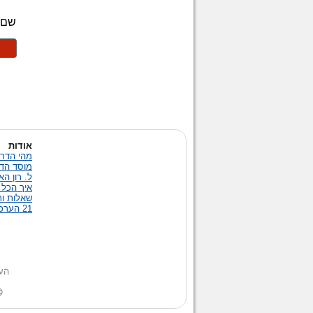
אודות
מהי הדרך
מוסד הד
ל. רון ה
איך הכל 
שאלות ות
21 הערכים של הדרך אל האושר
הערה: הטקסט באתר מנוס
© 2014 העמותה לשגשוג ובטחון במזה"ת. כל הזכויות שמורות | ת.ד 4445 תל-אביב 61043, טלפון: 3976