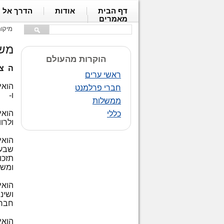
דף הבית
אודות
הדרך אל 
מאמרים
מיקו
משר
הוקרות מהעולם
ה צ
ראשי ערים
הואי
חברי פרלמנט
ו-
ממשלות
הואי
כללי
ולרו
הואי
שבעז
תזכו
ומשמ
הואי
ושינ
חברו