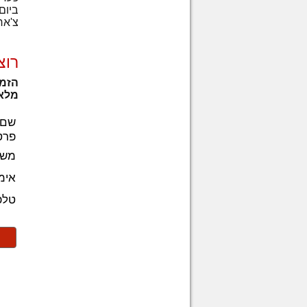
ביום 23 לחוש מאי 5
צ'אר
רוצ
הזמן
מלא 