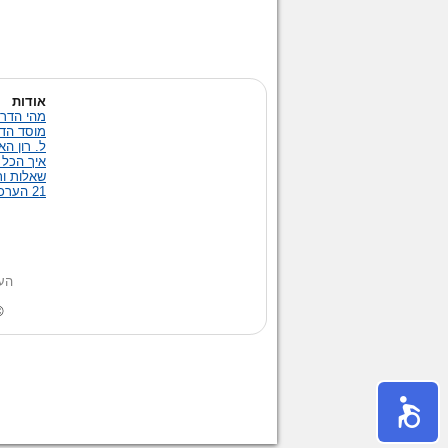
אודות
מהי הדרך
מוסד הד
ל. רון ה
איך הכל 
שאלות ות
21 הערכים של הדרך אל האושר
הערה: הטקסט באתר מנוס
© 2014 העמותה לשגשוג ובטחון במזה"ת. כל הזכויות שמורות | ת.ד 4445 תל-אביב 61043, טלפון: 3976