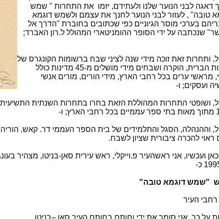
 דאגה לבני הנוער שלנו ולעתידם, יזמו את התחרות " שמש
א טובה" , לעזור לבני הנוער לחנך את עצמם ולשמש דוגמא
יהם בערכי מוסר הגיוניים כפי שכתובים בחוברת "הדרך אל
ר" שנכתבה על ידי הסופר ההומניטארי המהולל ל.רון האברד;
ל, ותחרות זאת זוכה מידי שנה לציני שבח ברשומות הקונגרס של
ארצות הברית, הוקרה ושבחים מידי מושלים מ-45 מדינות כולל
, מראשי ערים בכל רחבי הארץ, מידי הורים, מורים אנשי
ה ועסקים; ו-
ל, ושופטי התחרות המהוללת הזאת בחרו בתחרות השנתית התשיעית
ל, וההנהלה, הסגל והתלמידים של בית הספר העממי דר. קאש, הוריהם ו
ראוי להכרה ציבורית שציון לשבח.
 כאן ועכשיו, אני ראשהעיר פ.וייקלי, ראש עירית סאן-בניטו, מצהיר בעונ
ש "שמש דוגמא טובה"
רחבי העיר
ת על כך, אני סומך את ידי וחותם בחותם העיר סאן –בניטו