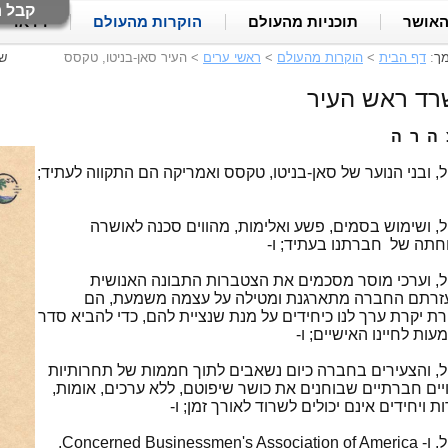
קבל ח
האושר
תוכניות מהעולם
הוקרות מהעולם
וידאו
מך
:
דף הבית
>
הוקרות מהעולם
>
ראשי ערים
>
העיר סאן-בניטו, טקסס
ש
ד ראש העיר
 ה ר ה
ל, ובני הנוער של סאן-בניטו, טקסס ואמריקה הם התקווה לעתיד;
ל, ושימוש בסמים, פשע ואלימות, מהווים סכנה לאושרה
וחתה של חברתנו בעתיד; ו-
ל, וערכי מוסר מסכמים את הצטברות התבונה האנושית
רתם החברה מתארגנת ומטילה על עצמה משמעת, הם
רת יקרת ערך לנו כיחידים על מנת שנציית להם, כדי להביא סדר
עות לחיינו האישיים; ו-
ל, והצעירים בחברה כיום נשאבים לתוך חממות של תחרותיות
ויים חברתיים שבוחנים את כושר שיפוטם, ללא ערכים, אומות,
ת ויחידים אינם יכולים לשרוד לאורך זמן; ו-
הואיל, ו- Concerned Businessmen's Association of America,