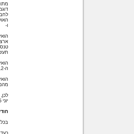
מתוך
דוגמ
לחבר
האוש
ו-
הואי
טנסי
תעשי
הואי
ה-12 מתוך מאות בתי ספר עממיים בכל רחבי הארץ; ו-
הואי
מהם 
לכן,
יוני 1995 כ-
חוד
בכל 
כעדו