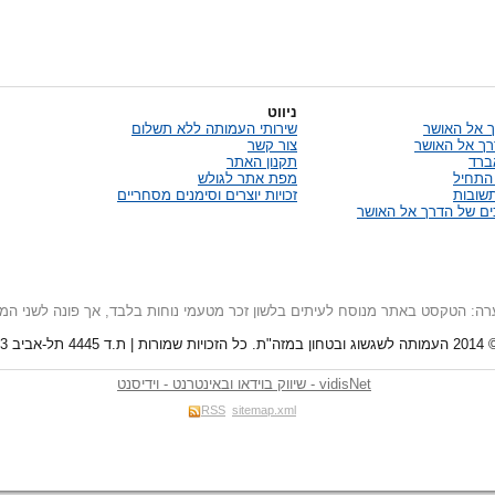
ניווט
 אל האושר
שירותי העמותה ללא תשלום
רך אל האושר
צור קשר
אברד
תקנון האתר
התחיל
מפת אתר לגולש
שובות
זכויות יוצרים וסימנים מסחריים
ח לעיתים בלשון זכר מטעמי נוחות בלבד, אך פונה לשני המינים (נק
03-516
Net
vidis
- שיווק בוידאו ובאינטרנט - וידיסנט
RSS
sitemap.xml