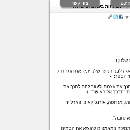
ינם
צור קשר
הצלחות בעולם ובישראל
תף
לנו; ו-
Concerned Businessmen's Association  ,מתוך דאגה לבני הנוער שלנו יזמו את התחרות
 הספר; ו-
חנך את עצמם ולעזור להם לחנך את
ת "הדרך אל האושר"; ו-
רג, מנדוטה, אורנג' קאוב, פארלייר,
 טובה".
רי מחוז פרסנו, מצטרפים לתמיכה במאמצים להוציא את הסמים