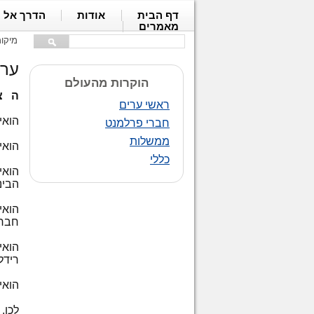
דף הבית
אודות
הדרך אל 
מאמרים
מיקו
ערי
הוקרות מהעולם
ה צ
ראשי ערים
הואי
חברי פרלמנט
ממשלות
הואי
כללי
הבינ
הואי
חברי
הואיל
רידל
הואי