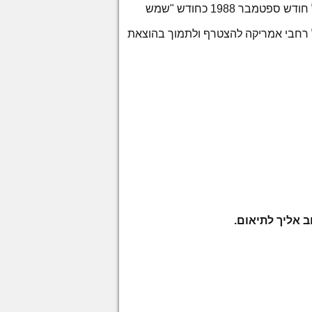
מחוץ לתחומי בתי הספר ומחוץ לתחומי הקהילות שלנו ומצהירים בזאת על חודש ספטמבר 1988 כחודש "שמש
שי העירים בכל רחבי אמריקה להצטרף ולתמוך בהוצאת
ב אליך לתיאום.